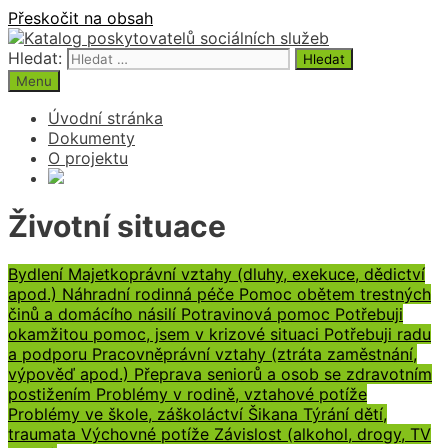
Přeskočit na obsah
Hledat:
Menu
Úvodní stránka
Dokumenty
O projektu
Životní situace
Bydlení
Majetkoprávní vztahy (dluhy, exekuce, dědictví
apod.)
Náhradní rodinná péče
Pomoc obětem trestných
činů a domácího násilí
Potravinová pomoc
Potřebuji
okamžitou pomoc, jsem v krizové situaci
Potřebuji radu
a podporu
Pracovněprávní vztahy (ztráta zaměstnání,
výpověď apod.)
Přeprava seniorů a osob se zdravotním
postižením
Problémy v rodině, vztahové potíže
Problémy ve škole, záškoláctví
Šikana
Týrání dětí,
traumata
Výchovné potíže
Závislost (alkohol, drogy, TV