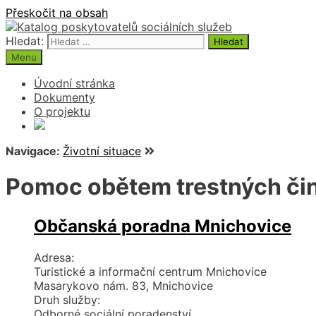
Přeskočit na obsah
Hledat:
Menu
Úvodní stránka
Dokumenty
O projektu
Navigace:
Životní situace
Pomoc obětem trestných čin
Občanská poradna Mnichovice
Adresa:
Turistické a informační centrum Mnichovice
Masarykovo nám. 83, Mnichovice
Druh služby:
Odborné sociální poradenství