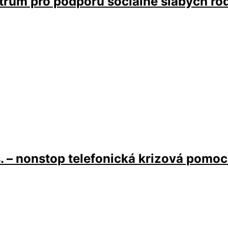
rum pro podporu sociálně slabých ro
s. – nonstop telefonická krizová pomo