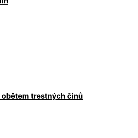
din
c obětem trestných činů