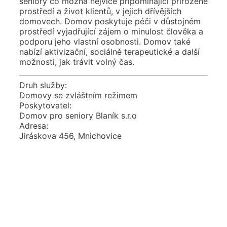
seniory co možná nejvíce připomínající přirozené
prostředí a život klientů, v jejich dřívějších
domovech. Domov poskytuje péči v důstojném
prostředí vyjadřující zájem o minulost člověka a
podporu jeho vlastní osobnosti. Domov také
nabízí aktivizační, sociálně terapeutické a další
možnosti, jak trávit volný čas.
Druh služby:
Domovy se zvláštním režimem
Poskytovatel:
Domov pro seniory Blaník s.r.o
Adresa:
Jiráskova 456, Mnichovice