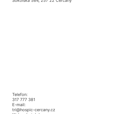
Sokolská 584, 257 22 Čerčany
Telefon:
317 777 381
E-mail:
tri@hospic-cercany.cz