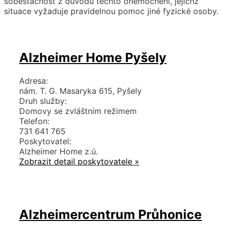
soběstačnost z důvodu těchto onemocnění, jejichž
situace vyžaduje pravidelnou pomoc jiné fyzické osoby.
Alzheimer Home Pyšely
Adresa:
nám. T. G. Masaryka 615, Pyšely
Druh služby:
Domovy se zvláštním režimem
Telefon:
731 641 765
Poskytovatel:
Alzheimer Home z.ú.
Zobrazit detail poskytovatele »
Alzheimercentrum Průhonice